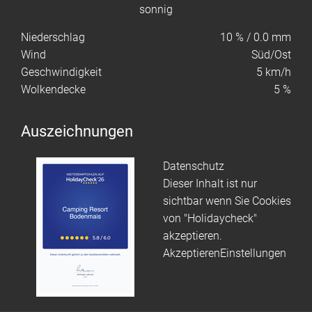
sonnig
Niederschlag
10
%
/ 0.0 mm
Wind
Süd/Ost
Geschwindigkeit
5
km/h
Wolkendecke
5 %
Auszeichnungen
Datenschutz
D
Dieser Inhalt ist nur
D
sichtbar wenn Sie Cookies
s
von "Holidaycheck"
v
akzeptieren.
a
Akzeptieren
Einstellungen
A